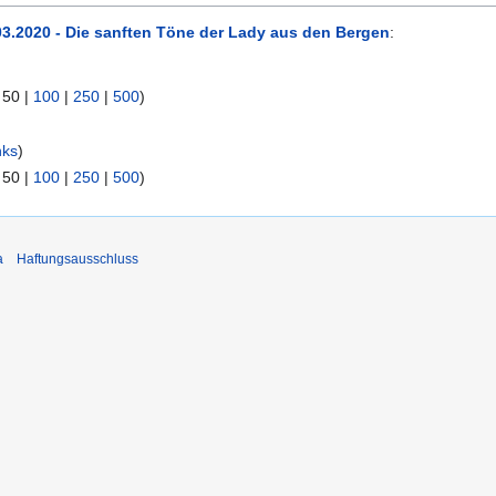
03.2020 - Die sanften Töne der Lady aus den Bergen
:
|
50
|
100
|
250
|
500
)
nks
)
|
50
|
100
|
250
|
500
)
a
Haftungsausschluss