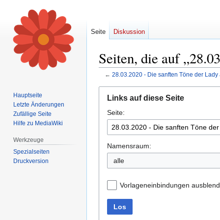
Seite
Diskussion
Seiten, die auf „28.0
←
28.03.2020 - Die sanften Töne der Lady
Zur
Zur
Hauptseite
Links auf diese Seite
Navigation
Suche
Letzte Änderungen
Seite:
springen
springen
Zufällige Seite
Hilfe zu MediaWiki
Werkzeuge
Namensraum:
Spezialseiten
alle
Druckversion
Vorlageneinbindungen ausblen
Los