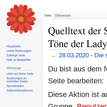
Seite
Diskussion
Quelltext der 
Töne der Lady
Hauptseite
Letzte Änderungen
←
28.03.2020 - Die
Zufällige Seite
Hilfe zu MediaWiki
Zur
Zur
Du bist aus dem f
Werkzeuge
Navigation
Suche
Links auf diese Seite
springen
springen
Änderungen an
Seite bearbeiten:
verlinkten Seiten
Spezialseiten
Seiten­informationen
Diese Aktion ist a
Gruppe „
Benutzer