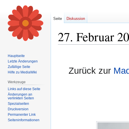
Seite
Diskussion
27. Februar 20
Zur
Zur
Hauptseite
Navigation
Suche
Letzte Änderungen
springen
springen
Zufällige Seite
Zurück zur
Mad
Hilfe zu MediaWiki
Werkzeuge
Links auf diese Seite
Änderungen an
verlinkten Seiten
Spezialseiten
Druckversion
Permanenter Link
Seiten­informationen