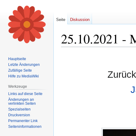
Seite
Diskussion
25.10.2021 - 
Zur
Zur
Hauptseite
Navigation
Suche
Letzte Änderungen
springen
springen
Zufällige Seite
Zurück
Hilfe zu MediaWiki
Werkzeuge
J
Links auf diese Seite
Änderungen an
verlinkten Seiten
Spezialseiten
Druckversion
Permanenter Link
Seiten­informationen