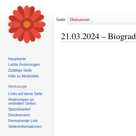
Seite
Diskussion
21.03.2024 – Biograd
Zur
Zur
Navigation
Suche
Hauptseite
springen
springen
Letzte Änderungen
Zufällige Seite
Hilfe zu MediaWiki
Werkzeuge
Links auf diese Seite
Änderungen an
verlinkten Seiten
Spezialseiten
Druckversion
Permanenter Link
Seiten­informationen