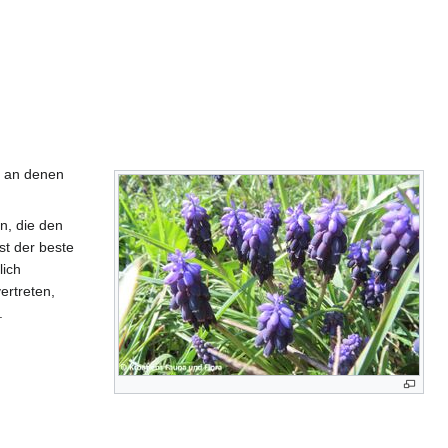
, an denen
n, die den
st der beste
lich
ertreten,
.