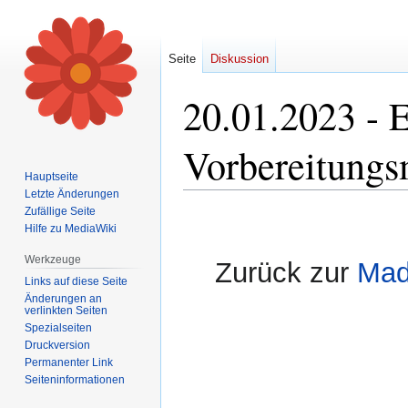
Seite
Diskussion
20.01.2023 - 
Vorbereitungs
Hauptseite
Letzte Änderungen
Zufällige Seite
Zur
Zur
Hilfe zu MediaWiki
Navigation
Suche
springen
springen
Werkzeuge
Zurück zur
Mad
Links auf diese Seite
Änderungen an
verlinkten Seiten
Spezialseiten
Druckversion
Permanenter Link
Seiten­informationen