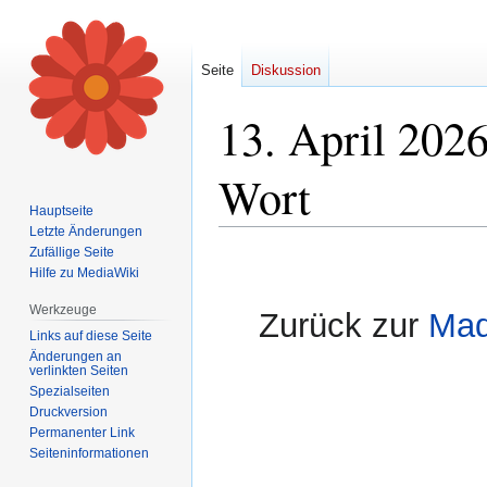
Seite
Diskussion
13. April 2026
Wort
Hauptseite
Letzte Änderungen
Zufällige Seite
Zur
Zur
Hilfe zu MediaWiki
Navigation
Suche
springen
springen
Werkzeuge
Zurück zur
Mad
Links auf diese Seite
Änderungen an
verlinkten Seiten
Spezialseiten
Druckversion
Permanenter Link
Seiten­informationen