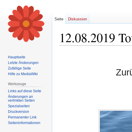
Seite
Diskussion
12.08.2019 Tot
Zur
Zur
Hauptseite
Navigation
Suche
Letzte Änderungen
springen
springen
Zufällige Seite
Zur
Hilfe zu MediaWiki
Werkzeuge
Links auf diese Seite
Änderungen an
verlinkten Seiten
Spezialseiten
Druckversion
Permanenter Link
Seiten­informationen