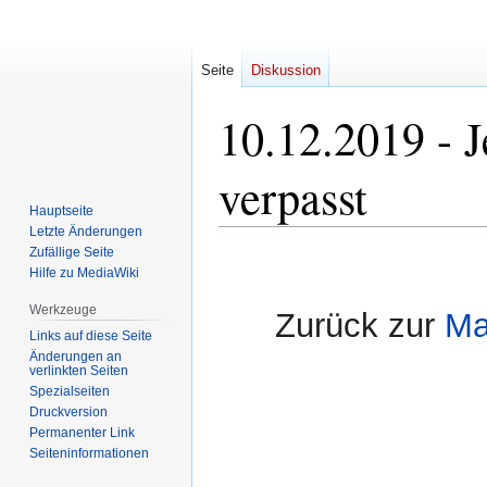
Seite
Diskussion
10.12.2019 - Je
verpasst
Hauptseite
Letzte Änderungen
Zufällige Seite
Zur
Zur
Hilfe zu MediaWiki
Navigation
Suche
springen
springen
Werkzeuge
Zurück zur
Ma
Links auf diese Seite
Änderungen an
verlinkten Seiten
Spezialseiten
Druckversion
Permanenter Link
Seiten­informationen