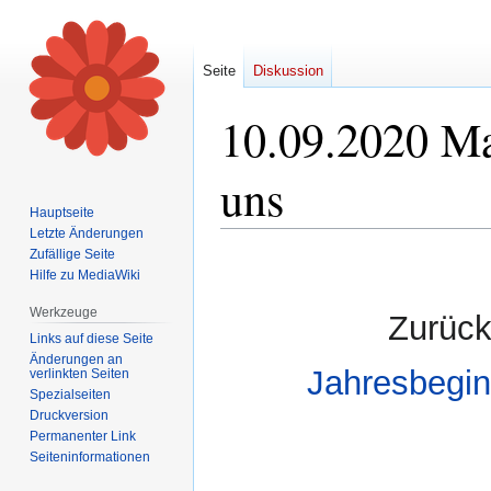
Seite
Diskussion
10.09.2020 Ma
uns
Hauptseite
Letzte Änderungen
Zufällige Seite
Zur
Zur
Hilfe zu MediaWiki
Navigation
Suche
springen
springen
Werkzeuge
Zurück
Links auf diese Seite
Änderungen an
Jahresbegin
verlinkten Seiten
Spezialseiten
Druckversion
Permanenter Link
Seiten­informationen