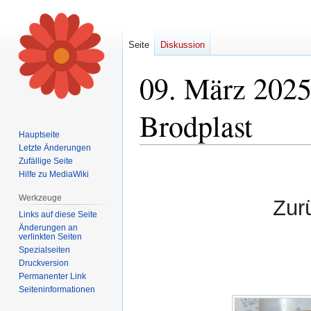
Seite
Diskussion
09. März 2025
Brodplast
Hauptseite
Letzte Änderungen
Zufällige Seite
Zur
Zur
Hilfe zu MediaWiki
Navigation
Suche
springen
springen
Werkzeuge
Zur
Links auf diese Seite
Änderungen an
verlinkten Seiten
Spezialseiten
Druckversion
Permanenter Link
Seiten­informationen