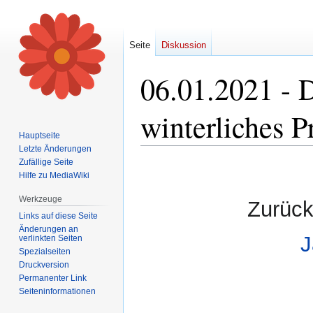
Seite
Diskussion
06.01.2021 - D
winterliches P
Hauptseite
Letzte Änderungen
Zufällige Seite
Zur
Zur
Hilfe zu MediaWiki
Navigation
Suche
springen
springen
Werkzeuge
Zurück
Links auf diese Seite
Änderungen an
J
verlinkten Seiten
Spezialseiten
Druckversion
Permanenter Link
Seiten­informationen