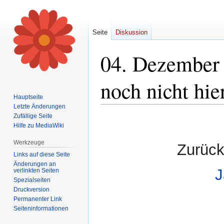
Seite
Diskussion
04. Dezember 
noch nicht hie
Hauptseite
Letzte Änderungen
Zufällige Seite
Zur
Zur
Hilfe zu MediaWiki
Navigation
Suche
springen
springen
Werkzeuge
Zurück
Links auf diese Seite
Änderungen an
J
verlinkten Seiten
Spezialseiten
Druckversion
Permanenter Link
Seiten­informationen