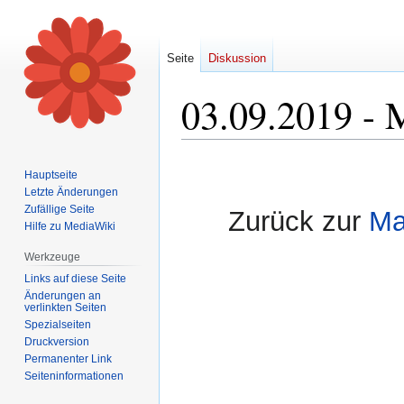
Seite
Diskussion
03.09.2019 - 
Zur
Zur
Hauptseite
Navigation
Suche
Letzte Änderungen
springen
springen
Zufällige Seite
Zurück zur
Ma
Hilfe zu MediaWiki
Werkzeuge
Links auf diese Seite
Änderungen an
verlinkten Seiten
Spezialseiten
Druckversion
Permanenter Link
Seiten­informationen