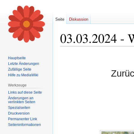
Seite
Diskussion
03.03.2024 - 
Zur
Zur
Hauptseite
Navigation
Suche
Letzte Änderungen
springen
springen
Zufällige Seite
Zurü
Hilfe zu MediaWiki
Werkzeuge
Links auf diese Seite
Änderungen an
verlinkten Seiten
Spezialseiten
Druckversion
Permanenter Link
Seiten­informationen