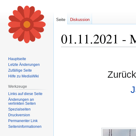
Seite
Diskussion
01.11.2021 - 
Zur
Zur
Hauptseite
Navigation
Suche
Letzte Änderungen
springen
springen
Zufällige Seite
Zurück
Hilfe zu MediaWiki
Werkzeuge
J
Links auf diese Seite
Änderungen an
verlinkten Seiten
Spezialseiten
Druckversion
Permanenter Link
Seiten­informationen