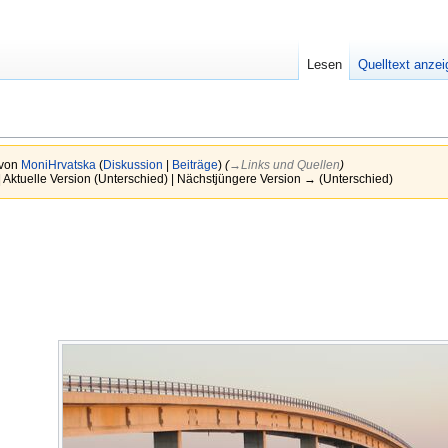
Lesen
Quelltext anze
 von
MoniHrvatska
(
Diskussion
|
Beiträge
)
(
→‎Links und Quellen
)
| Aktuelle Version (Unterschied) | Nächstjüngere Version → (Unterschied)