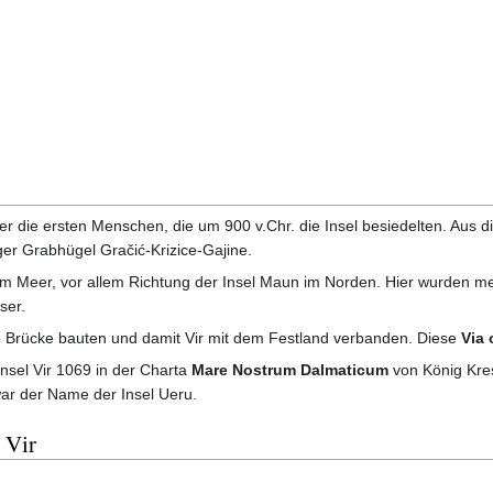
ner die ersten Menschen, die um 900 v.Chr. die Insel besiedelten. Aus d
ger Grabhügel Gračić-Krizice-Gajine.
 im Meer, vor allem Richtung der Insel Maun im Norden. Hier wurden 
ser.
ne Brücke bauten und damit Vir mit dem Festland verbanden. Diese
Via
Insel Vir 1069 in der Charta
Mare Nostrum Dalmaticum
von König Kresi
ar der Name der Insel Ueru.
 Vir