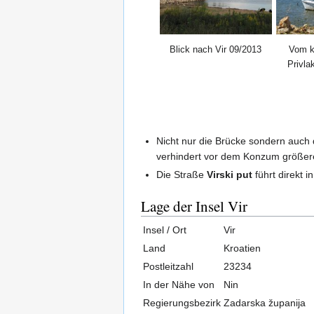
Blick nach Vir 09/2013
Vom k
Privla
Nicht nur die Brücke sondern auch 
verhindert vor dem Konzum größer
Die Straße
Virski put
führt direkt 
Lage der Insel Vir
Insel / Ort
Vir
Land
Kroatien
Postleitzahl
23234
In der Nähe von
Nin
Regierungsbezirk
Zadarska županija