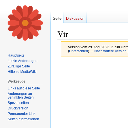
Seite
Diskussion
Vir
Version vom 29. April 2026, 21:38 Uhr
(
Unterschied
)
← Nächstältere Version
Hauptseite
Letzte Änderungen
Zur
Zur
Zufällige Seite
Navigation
Suche
Hilfe zu MediaWiki
springen
springen
Werkzeuge
Links auf diese Seite
Änderungen an
verlinkten Seiten
Spezialseiten
Druckversion
Permanenter Link
Seiten­informationen