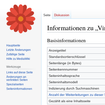
Seite
Diskussion
Informationen zu „Vi
Basisinformationen
Zur
Zur
Navigation
Suche
Hauptseite
springen
springen
Letzte Änderungen
Anzeigetitel
Zufällige Seite
Standardsortierschlüssel
Hilfe zu MediaWiki
Seitenlänge (in Bytes)
Werkzeuge
Seitenkennnummer
Links auf diese Seite
Seiteninhaltssprache
Änderungen an
verlinkten Seiten
Seiteninhaltsmodell
Spezialseiten
Indizierung durch Suchmaschinen
Seiten­informationen
Anzahl der Weiterleitungen zu dieser 
Gezählt als eine Inhaltsseite