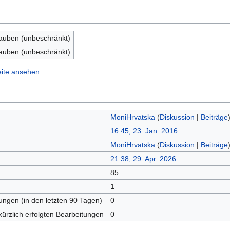
lauben (unbeschränkt)
lauben (unbeschränkt)
eite ansehen.
MoniHrvatska
(
Diskussion
|
Beiträge
16:45, 23. Jan. 2016
MoniHrvatska
(
Diskussion
|
Beiträge
21:38, 29. Apr. 2026
85
n
1
tungen (in den letzten 90 Tagen)
0
kürzlich erfolgten Bearbeitungen
0