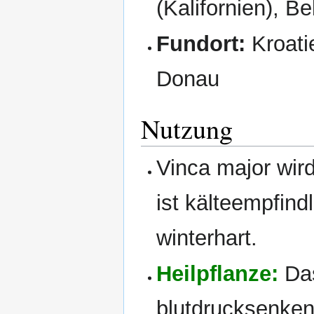
(Kalifornien), Be
Fundort:
Kroati
Donau
Nutzung
Vinca major wird
ist kälteempfind
winterhart.
Heilpflanze:
Das
blutdrucksenken