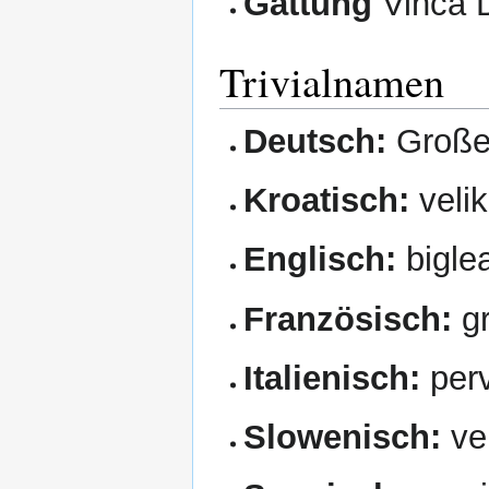
Gattung
Vinca D
Trivialnamen
Deutsch:
Große
Kroatisch:
velik
Englisch:
biglea
Französisch:
gr
Italienisch:
perv
Slowenisch:
vel