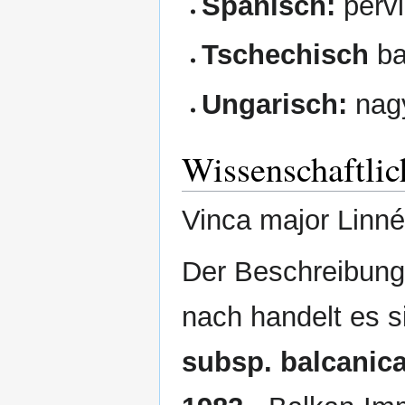
Spanisch:
pervi
Tschechisch
ba
Ungarisch:
nagy
Wissenschaftli
Vinca major Linné
Der Beschreibung
nach handelt es s
subsp. balcanic