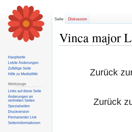
Seite
Diskussion
Vinca major L
Zur
Zur
Hauptseite
Navigation
Suche
Letzte Änderungen
springen
springen
Zufällige Seite
Zurück zu
Hilfe zu MediaWiki
Werkzeuge
Links auf diese Seite
Änderungen an
Zurück z
verlinkten Seiten
Spezialseiten
Druckversion
Permanenter Link
Seiten­informationen