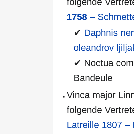
folgende Vertre
1758
– Schmetter
✔
Daphnis ner
oleandrov ljilja
✔ Noctua comes
Bandeule
Vinca major Lin
folgende Vertret
Latreille 1807 –