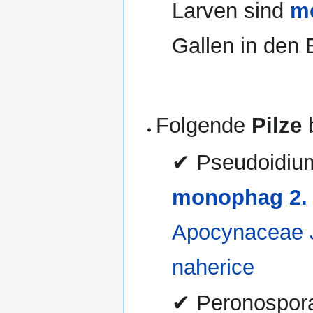
Larven sind
m
Gallen in den
Folgende
Pilze
b
✔ Pseudoidium
monophag 2.
Apocynaceae J
naherice
✔ Peronospora