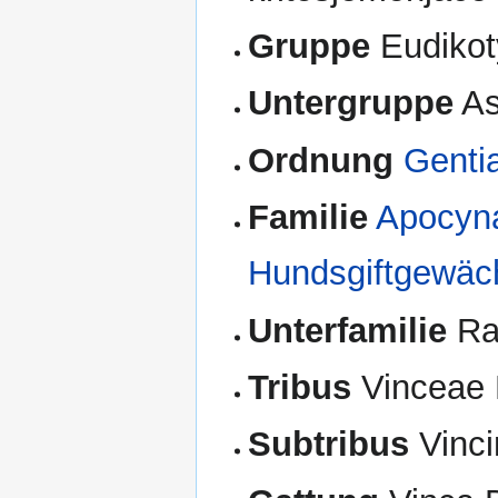
Gruppe
Eudikot
Untergruppe
As
Ordnung
Gentia
Familie
Apocyna
Hundsgiftgewäc
Unterfamilie
Rau
Tribus
Vinceae 
Subtribus
Vinci