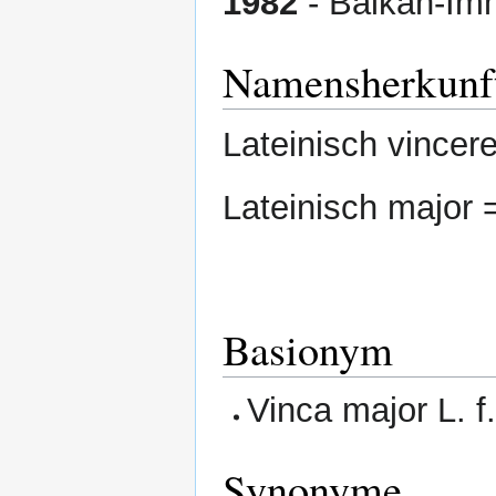
1982
- Balkan-Im
Namensherkunf
Lateinisch vincer
Lateinisch major 
Basionym
Vinca major L. f
Synonyme