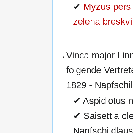
✔
Myzus persic
zelena breskv
Vinca major Lin
folgende Vertre
1829 - Napfschild
✔ Aspidiotus 
✔ Saisettia ol
Napfschildlaus