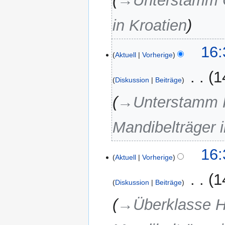
→‎Unterstamm C
in Kroatien
26.
16:
Aktuell
Vorherige
März
2024
‎
1
Diskussion
Beiträge
→‎Unterstamm H
Mandibelträger i
16:
Aktuell
Vorherige
‎
1
Diskussion
Beiträge
→‎Überklasse H