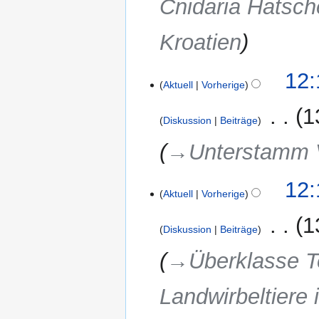
Cnidaria Hatsche
Kroatien
11.
12:
Aktuell
Vorherige
März
2018
‎
1
Diskussion
Beiträge
→‎Unterstamm V
12:
Aktuell
Vorherige
‎
1
Diskussion
Beiträge
→‎Überklasse T
Landwirbeltiere 