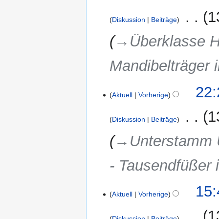
2017
‎
1
Diskussion
Beiträge
→‎Überklasse H
Mandibelträger i
3.
22:
Aktuell
Vorherige
April
2017
‎
1
Diskussion
Beiträge
→‎Unterstamm U
- Tausendfüßer 
15:
Aktuell
Vorherige
‎
1
Diskussion
Beiträge