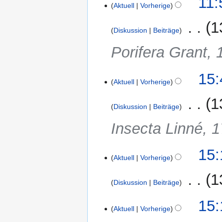
11:
e
Aktuell
Vorherige
Dezember
i
2016
‎
1
t
Diskussion
Beiträge
u
n
Porifera Grant,
g
s
6.
15:
z
Aktuell
Vorherige
Dezember
u
2016
‎
1
s
Diskussion
Beiträge
a
m
Insecta Linné, 1
m
e
14.
15:
n
Aktuell
Vorherige
November
f
2016
‎
1
a
Diskussion
Beiträge
s
K
s
15:
e
Aktuell
Vorherige
u
i
n