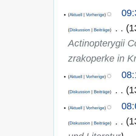
4.
09:
Aktuell
Vorherige
September
2017
‎
1
Diskussion
Beiträge
Actinopterygii C
zrakoperke in K
20.
08:
Aktuell
Vorherige
Juni
2017
‎
1
Diskussion
Beiträge
K
08:
e
Aktuell
Vorherige
i
‎
1
n
Diskussion
Beiträge
e
B