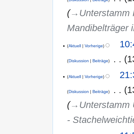
→‎Unterstamm H
Mandibelträger i
2.
10:
Aktuell
Vorherige
April
2017
‎
1
Diskussion
Beiträge
K
15.
21:
e
Aktuell
Vorherige
Dezember
i
2016
‎
1
n
Diskussion
Beiträge
e
→‎Unterstamm U
B
e
a
- Stachelweichti
r
b
9.