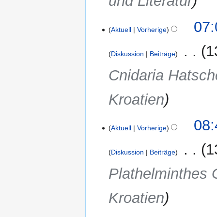
und Literatur
e
a
07:
r
Aktuell
Vorherige
b
‎
1
e
Diskussion
Beiträge
i
Cnidaria Hatsche
t
u
n
Kroatien
g
s
17.
08:
z
Aktuell
Vorherige
Juni
u
2017
‎
1
s
Diskussion
Beiträge
a
m
Plathelminthes 
m
e
Kroatien
n
f