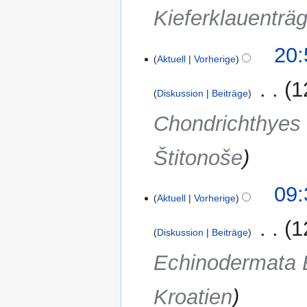
e
Kieferklauenträg
n
f
10.
20:
a
Aktuell
Vorherige
November
s
2016
s
‎
1
Diskussion
Beiträge
u
n
Chondrichthyes 
g
Štitonoše
09:
Aktuell
Vorherige
‎
1
Diskussion
Beiträge
Echinodermata B
Kroatien