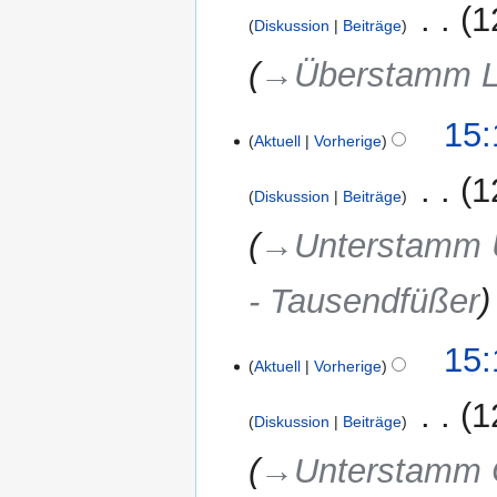
‎
1
n
g
Diskussion
Beiträge
e
→‎Überstamm Lo
B
e
a
15:
r
Aktuell
Vorherige
b
‎
1
e
Diskussion
Beiträge
i
→‎Unterstamm U
t
u
n
- Tausendfüßer
g
s
15:
z
Aktuell
Vorherige
u
‎
1
s
Diskussion
Beiträge
a
m
→‎Unterstamm C
m