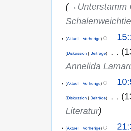
→‎Unterstamm C
Schalenweichtie
6.
15:
Aktuell
Vorherige
Juni
2017
‎
1
Diskussion
Beiträge
Annelida Lamarc
3.
10:
Aktuell
Vorherige
Juni
2017
‎
1
Diskussion
Beiträge
Literatur
1.
21:
Aktuell
Vorherige
Juni