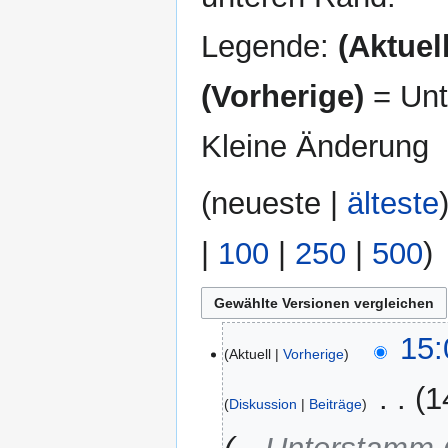
Legende:
(Aktuell
(Vorherige)
= Unt
Kleine Änderung
(
neueste
|
älteste
|
100
|
250
|
500
)
17.
15:
Aktuell
Vorherige
September
2025
‎
1
Diskussion
Beiträge