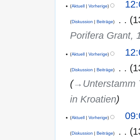
9.
12:
a
Aktuell
Vorherige
Juni
s
2017
s
‎
1
Diskussion
Beiträge
u
n
Porifera Grant,
g
12:
Aktuell
Vorherige
‎
1
Diskussion
Beiträge
→‎Unterstamm T
in Kroatien
09:
Aktuell
Vorherige
‎
1
Diskussion
Beiträge