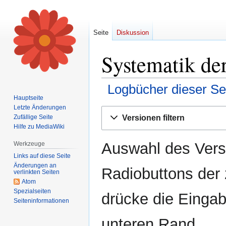
Seite
Diskussion
Systematik der
Logbücher dieser Se
Hauptseite
Letzte Änderungen
Zur
Zur
Versionen filtern
Zufällige Seite
Navigation
Suche
Hilfe zu MediaWiki
springen
springen
Auswahl des Versi
Werkzeuge
Links auf diese Seite
Änderungen an
Radiobuttons der
verlinkten Seiten
Atom
Spezialseiten
drücke die Eingab
Seiten­informationen
unteren Rand.