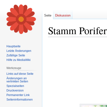
Seite
Diskussion
Stamm Porifer
Zur
Zur
Hauptseite
Navigation
Suche
Letzte Änderungen
springen
springen
Zufällige Seite
Hilfe zu MediaWiki
Werkzeuge
Links auf diese Seite
Änderungen an
verlinkten Seiten
Spezialseiten
Druckversion
Permanenter Link
Seiten­informationen