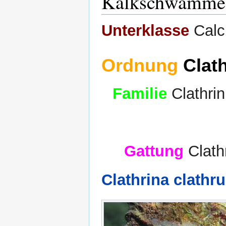
Kalkschwämme 
Unterklasse
Calc
Ordnung
Clath
Familie
Clathri
Gattung
Clath
Clathrina clathr