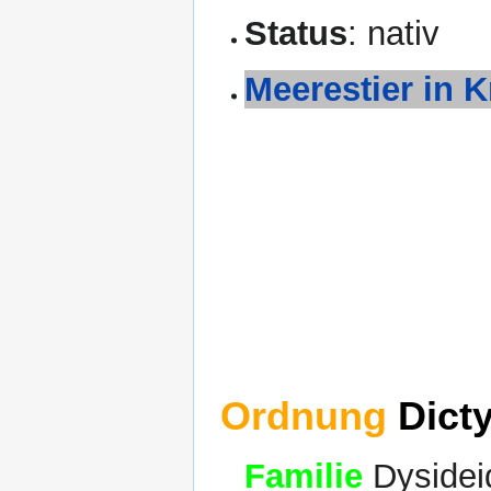
Status
: nativ
Meerestier in K
Ordnung
Dicty
Familie
Dysidei