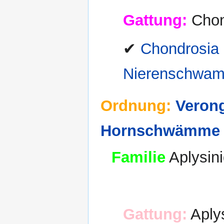
Gattung:
Chon
✔
Chondrosia 
Nierenschwa
Ordnung:
Verong
Hornschwämme
Familie
Aplysini
Gattung:
Aply