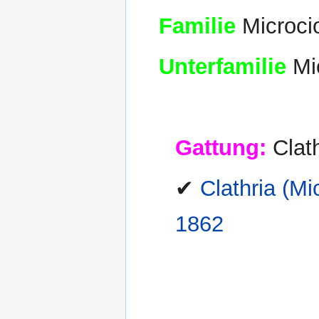
Familie
Microcio
Unterfamilie
Mic
Gattung:
Clath
✔
Clathria (M
1862