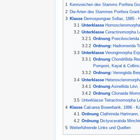
1
Kennzeichen des Stamms Porifera Gran
2
Die Arten des Stammes Porifera Grant,
3
Klasse
Demospongiae Sollas, 1885 - 
3.1
Unterklasse
Homoscleromorpha 
3.2
Unterklasse
Ceractinomorpha L
3.2.1
Ordnung
Poecilosclerida
3.2.2
Ordnung:
Hadromerida T
3.3
Unterklasse
Verongimorpha Erpe
3.3.1
Ordnung
Chondrillida Re
Pomponi, Kayal & Collins
3.3.2
Ordnung:
Verongiida Ber
3.4
Unterklasse
Heteroscleromorpha
3.4.1
Ordnung
Axinellida Lévi,
3.4.2
Ordnung
Clionaida Morr
3.5
Unterklasse Tetractinomorpha L
4
Klasse
Calcarea Bowerbank, 1886 - K
4.1
Ordnung
Clathrinida Hartmann,
4.2
Ordnung
Dictyoceratida Minchi
5
Weiterführende Links und Quellen