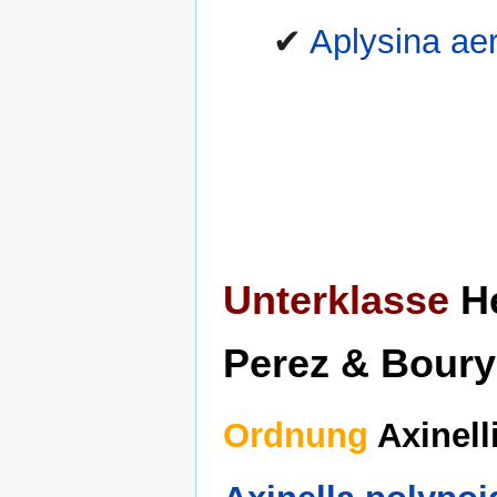
✔
Aplysina ae
Unterklasse
He
Perez & Boury
Ordnung
Axinell