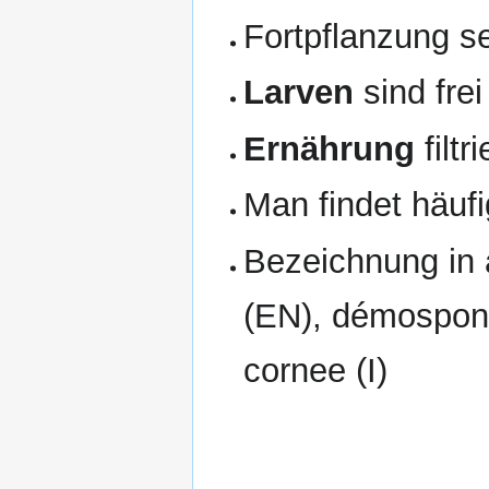
Fortpflanzung se
Larven
sind fre
Ernährung
filtr
Man findet häuf
Bezeichnung in
(EN), démospong
cornee (I)