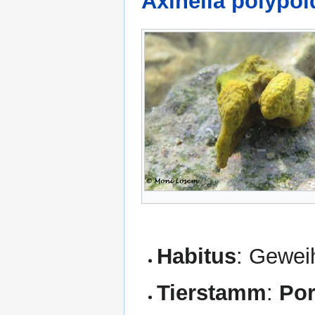
Axinella polypo
Habitus
: Gewei
Tierstamm
:
Por