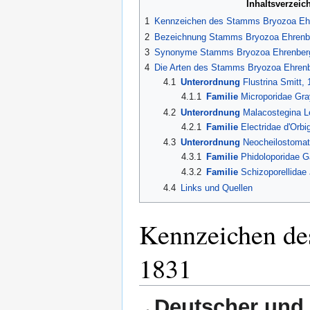
Inhaltsverzeic
1
Kennzeichen des Stamms Bryozoa Ehr
2
Bezeichnung Stamms Bryozoa Ehrenbe
3
Synonyme Stamms Bryozoa Ehrenber
4
Die Arten des Stamms Bryozoa Ehrenb
4.1
Unterordnung
Flustrina Smitt, 
4.1.1
Familie
Microporidae Gra
4.2
Unterordnung
Malacostegina L
4.2.1
Familie
Electridae d'Orbi
4.3
Unterordnung
Neocheilostomati
4.3.1
Familie
Phidoloporidae G
4.3.2
Familie
Schizoporellidae 
4.4
Links und Quellen
Kennzeichen de
1831
Deutscher und