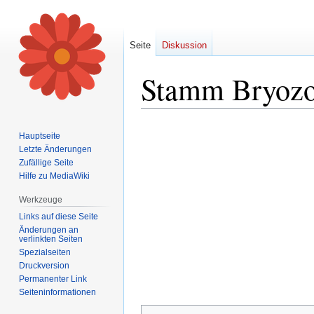
Seite
Diskussion
Stamm Bryozo
Zur
Zur
Hauptseite
Navigation
Suche
Letzte Änderungen
springen
springen
Zufällige Seite
Hilfe zu MediaWiki
Werkzeuge
Links auf diese Seite
Änderungen an
verlinkten Seiten
Spezialseiten
Druckversion
Permanenter Link
Seiten­informationen