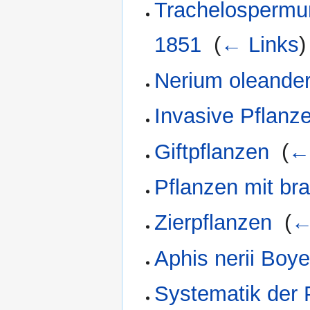
Trachelospermum
1851
‎
(
← Links
)
Nerium oleander
Invasive Pflanz
Giftpflanzen
‎
(
←
Pflanzen mit bra
Zierpflanzen
‎
(
←
Aphis nerii Boy
Systematik der 