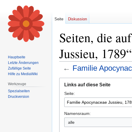
Seite
Diskussion
Seiten, die a
Jussieu, 1789“
Hauptseite
Letzte Änderungen
←
Familie Apocynac
Zufällige Seite
Hilfe zu MediaWiki
Zur
Zur
Werkzeuge
Links auf diese Seite
Navigation
Suche
Spezialseiten
Seite:
springen
springen
Druckversion
Namensraum:
alle