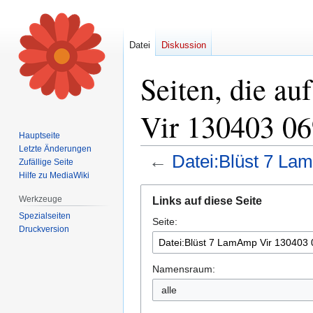
Datei
Diskussion
Seiten, die a
Vir 130403 06
Hauptseite
Letzte Änderungen
←
Datei:Blüst 7 La
Zufällige Seite
Hilfe zu MediaWiki
Zur
Zur
Werkzeuge
Links auf diese Seite
Navigation
Suche
Spezialseiten
Seite:
springen
springen
Druckversion
Namensraum:
alle