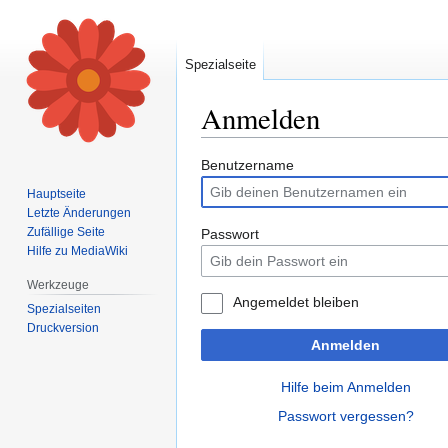
Spezialseite
Anmelden
Zur
Zur
Benutzername
Navigation
Suche
Hauptseite
springen
springen
Letzte Änderungen
Zufällige Seite
Passwort
Hilfe zu MediaWiki
Werkzeuge
Angemeldet bleiben
Spezialseiten
Druckversion
Anmelden
Hilfe beim Anmelden
Passwort vergessen?