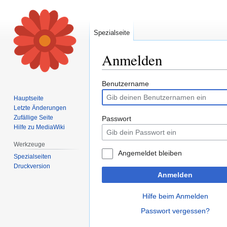
Spezialseite
Anmelden
Zur
Zur
Benutzername
Navigation
Suche
Hauptseite
springen
springen
Letzte Änderungen
Zufällige Seite
Passwort
Hilfe zu MediaWiki
Werkzeuge
Angemeldet bleiben
Spezialseiten
Druckversion
Anmelden
Hilfe beim Anmelden
Passwort vergessen?