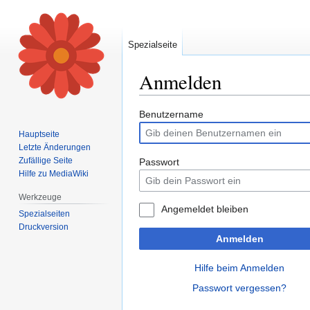
Spezialseite
Anmelden
Zur
Zur
Benutzername
Navigation
Suche
Hauptseite
springen
springen
Letzte Änderungen
Zufällige Seite
Passwort
Hilfe zu MediaWiki
Werkzeuge
Angemeldet bleiben
Spezialseiten
Druckversion
Anmelden
Hilfe beim Anmelden
Passwort vergessen?