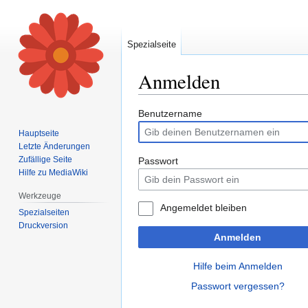
Spezialseite
Anmelden
Zur
Zur
Benutzername
Navigation
Suche
Hauptseite
springen
springen
Letzte Änderungen
Zufällige Seite
Passwort
Hilfe zu MediaWiki
Werkzeuge
Angemeldet bleiben
Spezialseiten
Druckversion
Anmelden
Hilfe beim Anmelden
Passwort vergessen?