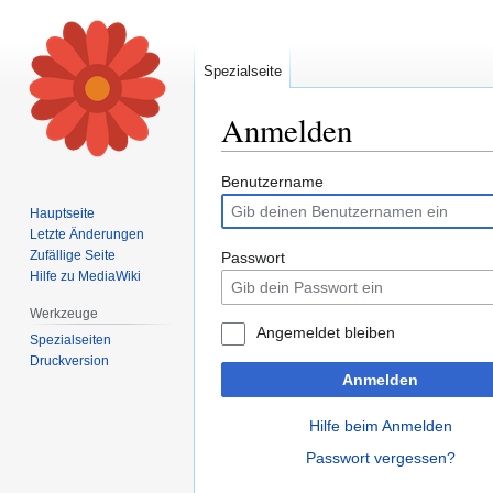
Spezialseite
Anmelden
Zur
Zur
Benutzername
Navigation
Suche
Hauptseite
springen
springen
Letzte Änderungen
Zufällige Seite
Passwort
Hilfe zu MediaWiki
Werkzeuge
Angemeldet bleiben
Spezialseiten
Druckversion
Anmelden
Hilfe beim Anmelden
Passwort vergessen?