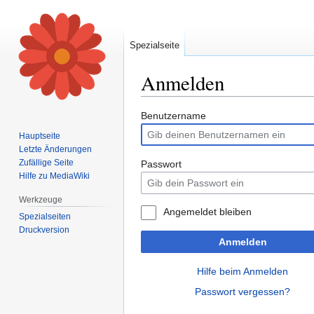
Spezialseite
Anmelden
Zur
Zur
Benutzername
Navigation
Suche
Hauptseite
springen
springen
Letzte Änderungen
Zufällige Seite
Passwort
Hilfe zu MediaWiki
Werkzeuge
Angemeldet bleiben
Spezialseiten
Druckversion
Anmelden
Hilfe beim Anmelden
Passwort vergessen?