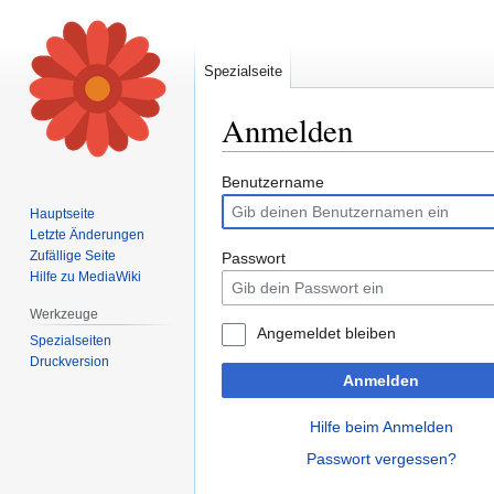
Spezialseite
Anmelden
Zur
Zur
Benutzername
Navigation
Suche
Hauptseite
springen
springen
Letzte Änderungen
Zufällige Seite
Passwort
Hilfe zu MediaWiki
Werkzeuge
Angemeldet bleiben
Spezialseiten
Druckversion
Anmelden
Hilfe beim Anmelden
Passwort vergessen?