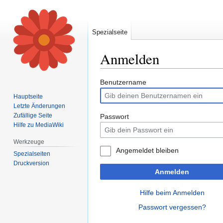
Spezialseite
Anmelden
Zur
Zur
Benutzername
Navigation
Suche
Hauptseite
springen
springen
Letzte Änderungen
Zufällige Seite
Passwort
Hilfe zu MediaWiki
Werkzeuge
Angemeldet bleiben
Spezialseiten
Druckversion
Anmelden
Hilfe beim Anmelden
Passwort vergessen?