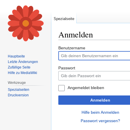
Spezialseite
Anmelden
Zur
Zur
Benutzername
Navigation
Suche
Hauptseite
springen
springen
Letzte Änderungen
Zufällige Seite
Passwort
Hilfe zu MediaWiki
Werkzeuge
Angemeldet bleiben
Spezialseiten
Druckversion
Anmelden
Hilfe beim Anmelden
Passwort vergessen?