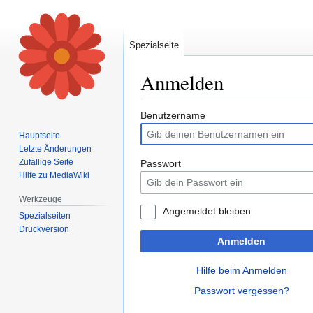
Spezialseite
Anmelden
Zur
Zur
Benutzername
Navigation
Suche
Hauptseite
springen
springen
Letzte Änderungen
Zufällige Seite
Passwort
Hilfe zu MediaWiki
Werkzeuge
Angemeldet bleiben
Spezialseiten
Druckversion
Anmelden
Hilfe beim Anmelden
Passwort vergessen?