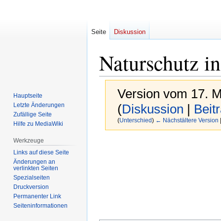
Seite
Diskussion
Naturschutz in
Version vom 17. M
Hauptseite
Letzte Änderungen
(
Diskussion
|
Beit
Zufällige Seite
(
Unterschied
)
← Nächstältere Version
Hilfe zu MediaWiki
Werkzeuge
Zur
Zur
Links auf diese Seite
Navigation
Suche
Änderungen an
springen
springen
verlinkten Seiten
Spezialseiten
Druckversion
Permanenter Link
Seiten­informationen