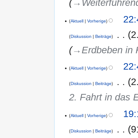
→‎Weiterführend
s
a
m
15.
22:
Aktuell
Vorherige
m
Januar
e
2021
‎
2
n
Diskussion
Beiträge
f
→‎Erdbeben in 
a
s
s
22:
Aktuell
Vorherige
u
n
‎
2
g
Diskussion
Beiträge
2. Fahrt in das
12.
19:
Aktuell
Vorherige
Januar
2021
‎
9
Diskussion
Beiträge