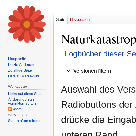
Seite
Diskussion
Naturkatastro
Logbücher dieser Se
Hauptseite
Letzte Änderungen
Zur
Zur
Versionen filtern
Zufällige Seite
Navigation
Suche
Hilfe zu MediaWiki
springen
springen
Auswahl des Versi
Werkzeuge
Links auf diese Seite
Änderungen an
Radiobuttons der
verlinkten Seiten
Atom
Spezialseiten
drücke die Eingab
Seiten­informationen
unteren Rand.