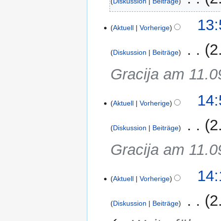
Diskussion
Beiträge
K
11.
13:
e
Aktuell
Vorherige
März
i
2024
‎
2
n
Diskussion
Beiträge
e
Gracija am 11.0
B
e
a
6.
14:
r
Aktuell
Vorherige
Februar
b
2024
‎
2
e
Diskussion
Beiträge
i
Gracija am 11.0
t
u
n
14:
g
Aktuell
Vorherige
s
‎
2
z
Diskussion
Beiträge
u