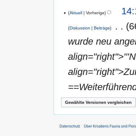
K
14:
e
Aktuell
Vorherige
i
‎
6
n
Diskussion
Beiträge
e
wurde neu angel
B
e
a
align="right">'''
r
b
align="right">Z
e
i
==Weiterführend
t
u
n
g
s
z
u
Datenschutz
Über Kroatiens Fauna und Flor
s