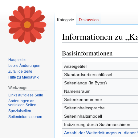
Kategorie
Diskussion
Informationen zu „K
Basisinformationen
Zur
Zur
Navigation
Suche
Hauptseite
springen
springen
Letzte Änderungen
Anzeigetitel
Zufällige Seite
Standardsortierschlüssel
Hilfe zu MediaWiki
Seitenlänge (in Bytes)
Werkzeuge
Namensraum
Links auf diese Seite
Seitenkennnummer
Änderungen an
verlinkten Seiten
Seiteninhaltssprache
Spezialseiten
Seiteninhaltsmodell
Seiten­informationen
Indizierung durch Suchmaschinen
Anzahl der Weiterleitungen zu dieser 