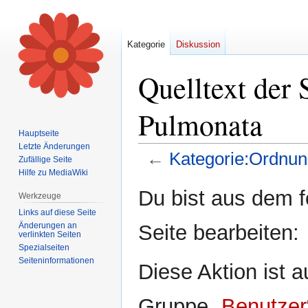
Kategorie
Diskussion
Quelltext der
Pulmonata
Hauptseite
Letzte Änderungen
←
Kategorie:Ordnu
Zufällige Seite
Hilfe zu MediaWiki
Zur
Zur
Du bist aus dem f
Werkzeuge
Navigation
Suche
Links auf diese Seite
springen
springen
Änderungen an
Seite bearbeiten:
verlinkten Seiten
Spezialseiten
Seiten­informationen
Diese Aktion ist a
Gruppe „
Benutzer