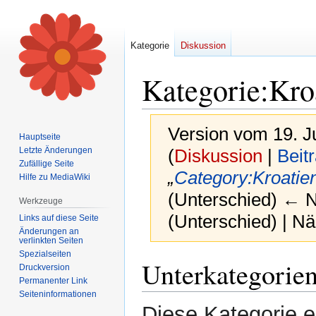
Kategorie
Diskussion
Kategorie
:
Kro
Version vom 19. J
Hauptseite
Letzte Änderungen
(
Diskussion
|
Beit
Zufällige Seite
„
Category:Kroatie
Hilfe zu MediaWiki
(Unterschied) ← Nä
Werkzeuge
(Unterschied) | N
Links auf diese Seite
Änderungen an
verlinkten Seiten
Spezialseiten
Zur
Zur
Unterkategorie
Druckversion
Navigation
Suche
Permanenter Link
springen
springen
Seiten­informationen
Diese Kategorie e