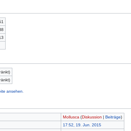
51
38
13
ränkt)
ränkt)
eite ansehen.
Mollusca
(
Diskussion
|
Beiträge
)
17:52, 19. Jun. 2015