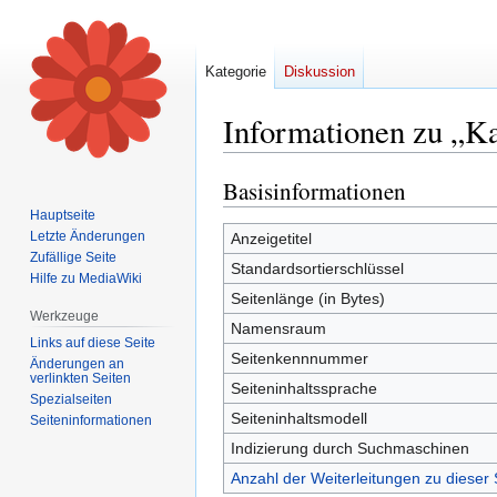
Kategorie
Diskussion
Informationen zu „Ka
Basisinformationen
Zur
Zur
Navigation
Suche
Hauptseite
springen
springen
Letzte Änderungen
Anzeigetitel
Zufällige Seite
Standardsortierschlüssel
Hilfe zu MediaWiki
Seitenlänge (in Bytes)
Werkzeuge
Namensraum
Links auf diese Seite
Seitenkennnummer
Änderungen an
verlinkten Seiten
Seiteninhaltssprache
Spezialseiten
Seiteninhaltsmodell
Seiten­informationen
Indizierung durch Suchmaschinen
Anzahl der Weiterleitungen zu dieser 