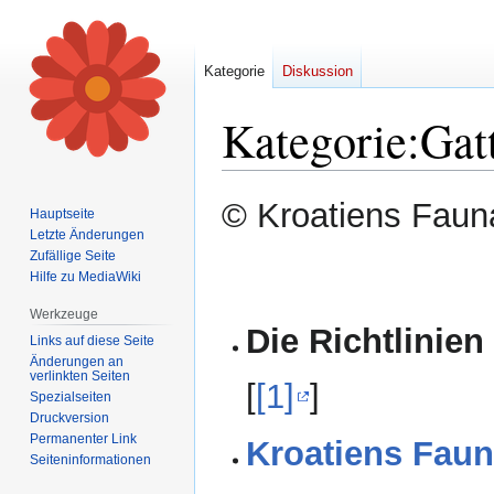
Kategorie
Diskussion
Kategorie
:
Gat
Zur
Zur
© Kroatiens Fauna
Hauptseite
Navigation
Suche
Letzte Änderungen
springen
springen
Zufällige Seite
Hilfe zu MediaWiki
Werkzeuge
Die Richtlinien
Links auf diese Seite
Änderungen an
verlinkten Seiten
[
[1]
]
Spezialseiten
Druckversion
Permanenter Link
Kroatiens Faun
Seiten­informationen