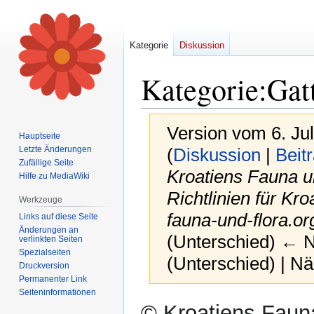
Kategorie
Diskussion
Kategorie
:
Gat
Version vom 6. Ju
Hauptseite
Letzte Änderungen
(
Diskussion
|
Beit
Zufällige Seite
Kroatiens Fauna und
Hilfe zu MediaWiki
Richtlinien für Kro
Werkzeuge
fauna-und-flora.or
Links auf diese Seite
Änderungen an
(Unterschied) ← Nä
verlinkten Seiten
Spezialseiten
(Unterschied) | N
Druckversion
Permanenter Link
Seiten­informationen
Zur
Zur
© Kroatiens Fauna