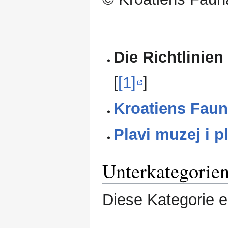
Navigation
Suche
springen
springen
Die Richtlinien
[
[1]
]
Kroatiens Faun
Plavi muzej i p
Unterkategorie
Diese Kategorie e