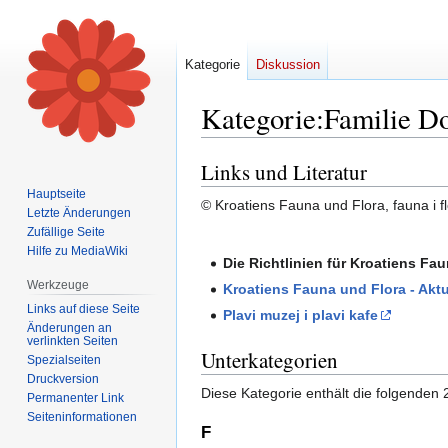
Kategorie
Diskussion
Kategorie
:
Familie D
Links und Literatur
Zur
Zur
Navigation
Suche
Hauptseite
© Kroatiens Fauna und Flora, fauna i fl
springen
springen
Letzte Änderungen
Zufällige Seite
Hilfe zu MediaWiki
Die Richtlinien für Kroatiens Fa
Werkzeuge
Kroatiens Fauna und Flora - Aktu
Links auf diese Seite
Plavi muzej i plavi kafe
Änderungen an
verlinkten Seiten
Unterkategorien
Spezialseiten
Druckversion
Diese Kategorie enthält die folgenden 
Permanenter Link
Seiten­informationen
F