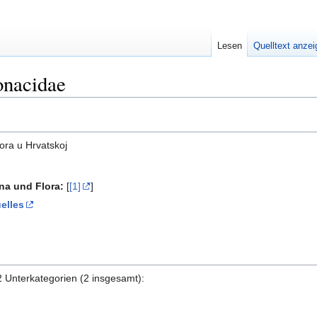
Lesen
Quelltext anze
onacidae
ora u Hrvatskoj
una und Flora:
[
[1]
]
elles
2 Unterkategorien (2 insgesamt):