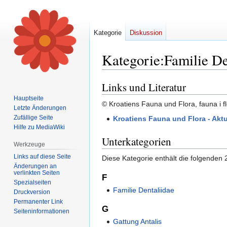
Kategorie
Diskussion
Kategorie
:
Familie De
Links und Literatur
Zur
Zur
Navigation
Suche
Hauptseite
© Kroatiens Fauna und Flora, fauna i fl
springen
springen
Letzte Änderungen
Zufällige Seite
Kroatiens Fauna und Flora - Aktu
Hilfe zu MediaWiki
Unterkategorien
Werkzeuge
Links auf diese Seite
Diese Kategorie enthält die folgenden 
Änderungen an
verlinkten Seiten
F
Spezialseiten
Familie Dentaliidae
Druckversion
Permanenter Link
G
Seiten­informationen
Gattung Antalis