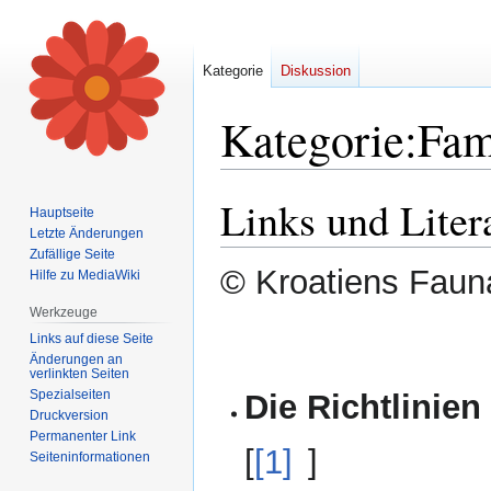
Kategorie
Diskussion
Kategorie
:
Fam
Links und Liter
Zur
Zur
Hauptseite
Navigation
Suche
Letzte Änderungen
springen
springen
Zufällige Seite
© Kroatiens Fauna
Hilfe zu MediaWiki
Werkzeuge
Links auf diese Seite
Änderungen an
verlinkten Seiten
Spezialseiten
Die Richtlinien
Druckversion
Permanenter Link
[
[1]
]
Seiten­informationen