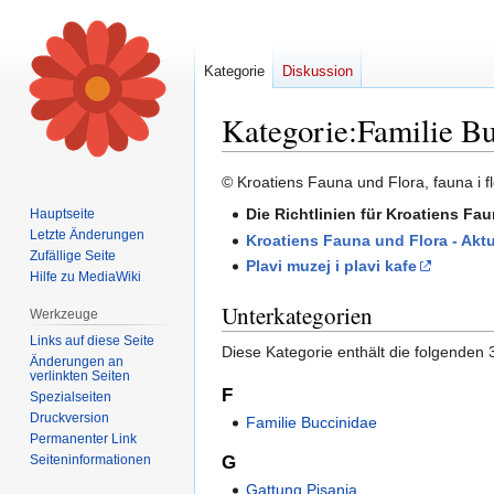
Kategorie
Diskussion
Kategorie
:
Familie Bu
Zur
Zur
© Kroatiens Fauna und Flora, fauna i fl
Navigation
Suche
Die Richtlinien für Kroatiens Fa
Hauptseite
springen
springen
Letzte Änderungen
Kroatiens Fauna und Flora - Aktu
Zufällige Seite
Plavi muzej i plavi kafe
Hilfe zu MediaWiki
Unterkategorien
Werkzeuge
Links auf diese Seite
Diese Kategorie enthält die folgenden 
Änderungen an
verlinkten Seiten
F
Spezialseiten
Druckversion
Familie Buccinidae
Permanenter Link
Seiten­informationen
G
Gattung Pisania