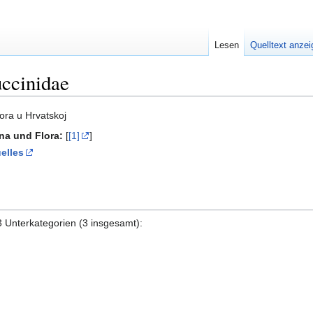
Lesen
Quelltext anze
ccinidae
ora u Hrvatskoj
una und Flora:
[
[1]
]
elles
3 Unterkategorien (3 insgesamt):