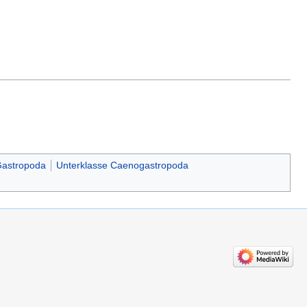
Gastropoda
Unterklasse Caenogastropoda