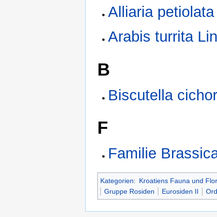
Alliaria petiola
Arabis turrita L
B
Biscutella cicho
F
Familie Brassic
Kategorien
:
Kroatiens Fauna und Flo
Gruppe Rosiden
Eurosiden II
Ord