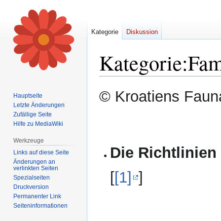
Kategorie
Diskussion
Kategorie
:
Fam
Zur
Zur
© Kroatiens Fauna
Hauptseite
Navigation
Suche
Letzte Änderungen
springen
springen
Zufällige Seite
Hilfe zu MediaWiki
Werkzeuge
Die Richtlinien
Links auf diese Seite
Änderungen an
verlinkten Seiten
[
[1]
]
Spezialseiten
Druckversion
Permanenter Link
Seiten­informationen