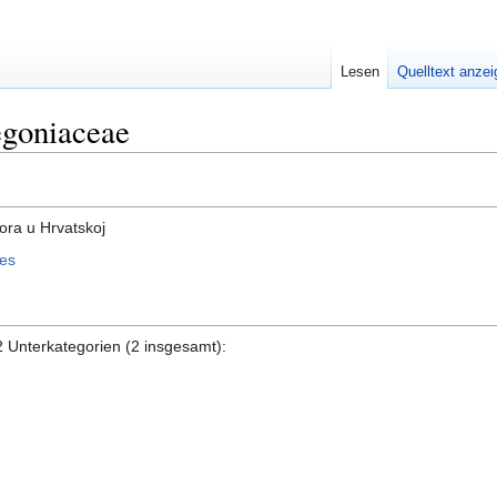
Lesen
Quelltext anze
egoniaceae
ora u Hrvatskoj
les
2 Unterkategorien (2 insgesamt):