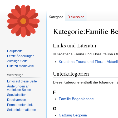
Kategorie
Diskussion
Kategorie
:
Familie B
Links und Literatur
Zur
Zur
Navigation
Suche
Hauptseite
© Kroatiens Fauna und Flora, fauna i fl
springen
springen
Letzte Änderungen
Zufällige Seite
Kroatiens Fauna und Flora - Aktuel
Hilfe zu MediaWiki
Unterkategorien
Werkzeuge
Links auf diese Seite
Diese Kategorie enthält die folgenden 
Änderungen an
verlinkten Seiten
F
Spezialseiten
Familie Begoniaceae
Druckversion
Permanenter Link
G
Seiten­informationen
Gattung Begonia