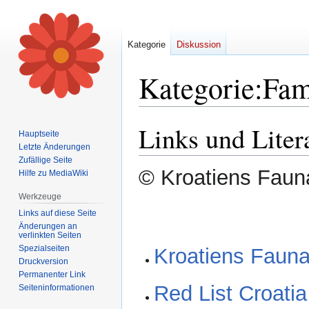
Kategorie
Diskussion
Kategorie
:
Fam
Links und Liter
Zur
Zur
Hauptseite
Navigation
Suche
Letzte Änderungen
springen
springen
Zufällige Seite
© Kroatiens Fauna
Hilfe zu MediaWiki
Werkzeuge
Links auf diese Seite
Änderungen an
verlinkten Seiten
Spezialseiten
Kroatiens Fauna 
Druckversion
Permanenter Link
Red List Croatia
Seiten­informationen